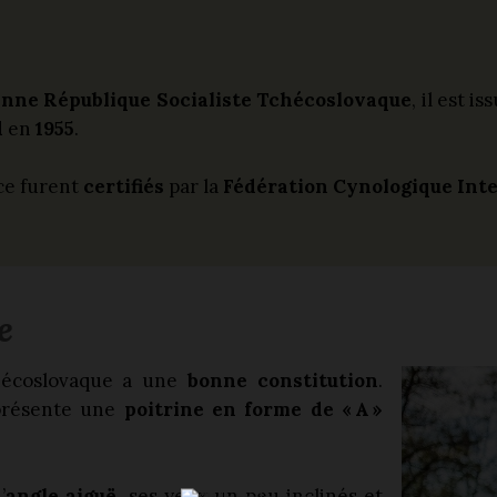
nne République Socialiste Tchécoslovaque
, il est 
d
en
1955
.
ce furent
certifiés
par la
Fédération Cynologique Inte
e
hécoslovaque a une
bonne constitution
.
présente une
poitrine en forme de « A »
’
angle aiguë
, ses yeux un peu inclinés et