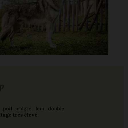
p
 poil
malgré, leur double
ttage très élevé
.