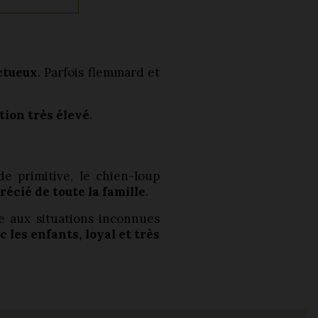
ctueux
. Parfois flemmard et
tion très élevé
.
de primitive, le chien-loup
écié de toute la famille
.
ce aux situations inconnues
 les enfants, loyal et très