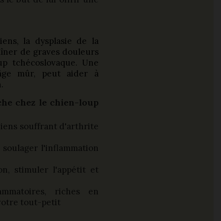
ens, la dysplasie de la
aîner de graves douleurs
oup tchécoslovaque. Une
'âge mûr, peut aider à
.
he chez le chien-loup
iens souffrant d'arthrite
 à soulager l'inflammation
n, stimuler l'appétit et
ammatoires, riches en
votre tout-petit