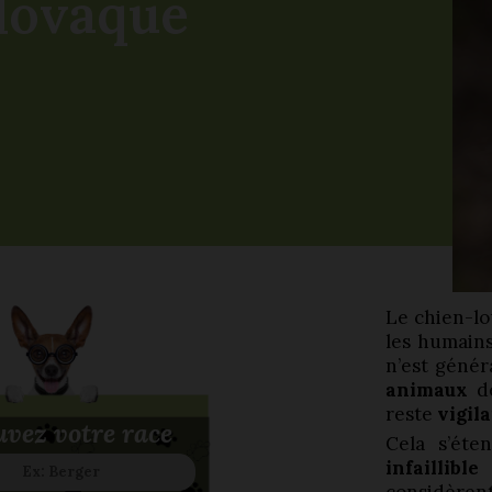
lovaque
Le chien-l
les humains
n’est géné
animaux
de
reste
vigil
vez votre race
Cela s’ét
infaillibl