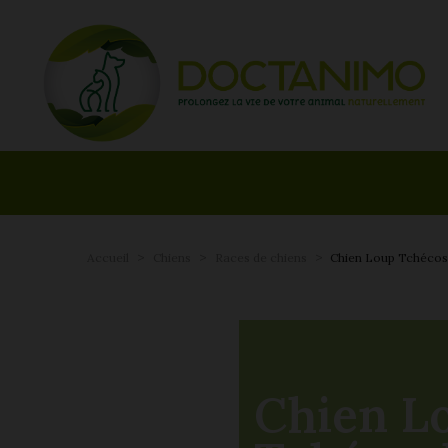
Accueil
Chiens
Races de chiens
Chien Loup Tchécos
Chien L