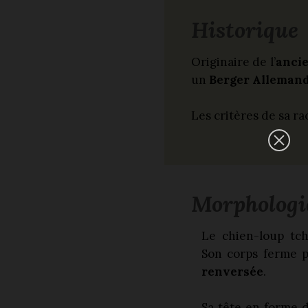
Historique
Originaire de l’
ancie
un
Berger Alleman
Les critères de sa ra
Morphologi
Le chien-loup tc
Son corps ferme 
renversée
.
Sa tête en forme d