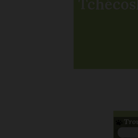
Tchécos
Trou