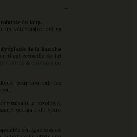
 robuste du loup.
r un vétérinaire, qui va
e
dysplasie de la hanche
r, il est conseillé de lui
imer
,
yucca
&
curcuma
de
diqué pour soutenir les
nimal.
rer suivant la posologie,
santé oculaire de votre
sponible en ligne afin de
 le but de lui offrir une