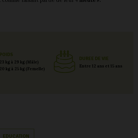
 comme faisant partie de leur «
meute ».
POIDS
DUREE DE VIE
23 kg à 29 kg (Mâle)
Entre 12 ans et 15 ans
20 kg à 25 kg (Femelle)
EDUCATION