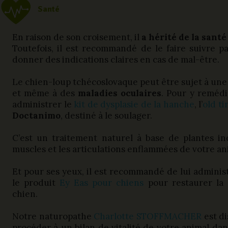
Santé
En raison de son croisement, il
a hérité de la santé
Toutefois, il est recommandé de le faire suivre pa
donner des indications claires en cas de mal-être.
Le chien-loup tchécoslovaque peut être sujet à un
et même à des
maladies oculaires
. Pour y remédie
administrer le
kit de dysplasie de la hanche
, l’
old t
Doctanimo
, destiné à le soulager.
C’est un traitement naturel à base de plantes in
muscles et les articulations enflammées de votre a
Et pour ses yeux, il est recommandé de lui administ
le produit
Ey Eas pour chiens
pour restaurer la 
chien.
Notre naturopathe
Charlotte STOFFMACHER
est di
procéder à un bilan de vitalité de votre animal dans