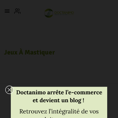

Jeux À Mastiquer