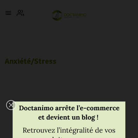

Anxiété/stress