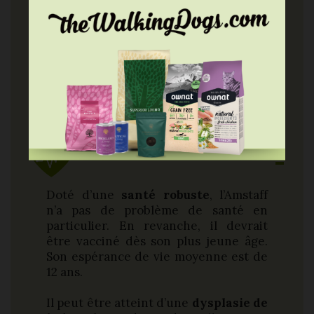
L’Amstaff ne requiert
aucun entretien
particulier
étant donné son poil court et
ras. Toutefois, une vigilance particulière est
recommandée lors du stade chiot
notamment en termes d’activité physique au
risque de développer plus tard, des
problèmes d’articulations.
Santé
Doté d’une
santé robuste
, l’Amstaff
n’a pas de problème de santé en
particulier. En revanche, il devrait
être vacciné dès son plus jeune âge.
Son espérance de vie moyenne est de
12 ans.
Il peut être atteint d’une
dysplasie de