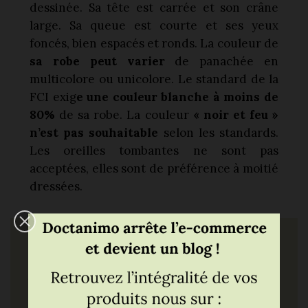
dessinée. Sa tête est carrée et son crâne
large. Sa queue est courte et ses yeux
foncés, bien espacés et ronds. La couleur de
sa robe peut varier
de panachée en
multicolore ou unicolore. Le standard de la
FCI exig
e une couleur blanche à moins de
80%
de sa robe. La couleur
« noir et feu »
n’est pas souhaitable
selon les standards.
Les oreilles tombantes ne sont pas
acceptées, elles sont de préférence à moitié
dressées.
Entretien de la race
American Staffordshire
Terrier