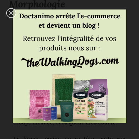
Morphologie
Sportif et endurant
, le Braque français a
un corps aux
traits assez affinés
: un rein
court et robuste, le dos droit et ferme, sa
croupe inclinée, et sa
queue très courte
.
La forme, longue de sa tête, porte son