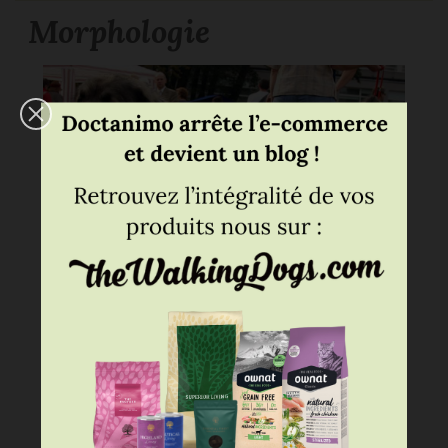
Morphologie
C’est un grand chien
robuste
mais doté
d'une
souplesse remarquable
. Sa taille
varie entre 62 et 75cm. Il pèse entre 30 et 50
kg. Il a un dos droit, un ventre orienté vers
le bas et un buste large recouvert de poils.