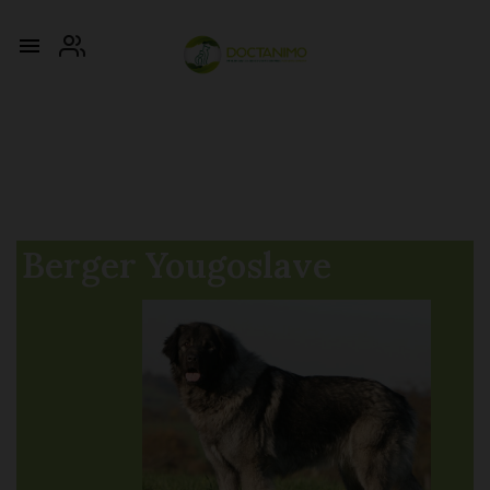

Berger Yougoslave