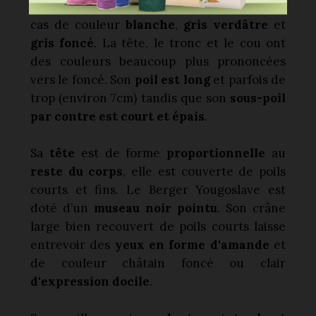
Le
Berger d’Illyrie
est dans la plupart des
cas de couleur
blanche
,
gris verdâtre
et
gris foncé
. La tête, le tronc et le cou ont
des couleurs beaucoup plus prononcées
vers le foncé. Son
poil est long
et parfois de
trop (environ 7cm) tandis que son
sous-poil
par contre est court et épais
.
Sa
tête
est de forme
proportionnelle
au
reste du corps
, elle est couverte de poils
courts et fins. Le Berger Yougoslave est
doté d’un
museau noir pointu
. Son crâne
large bien recouvert de poils courts laisse
entrevoir des
yeux en forme d'amande
et
de couleur châtain foncé ou clair
d'expression docile
.