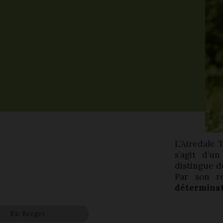
L’Airedale 
s’agit d’u
distingue d
Par son r
détermina
vez votre race