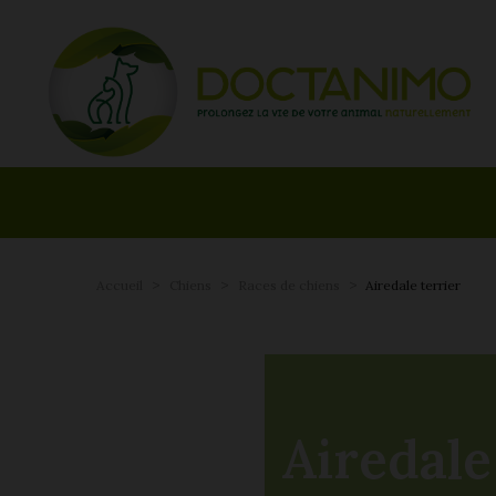
Accueil
Chiens
Races de chiens
Airedale terrier
Airedale