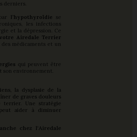
s derniers.
 par
l’hypothyroïdie
se
roniques, les infections
rgie et la dépression. Ce
votre Airedale Terrier
ec des médicaments et un
lergies
qui peuvent être
ant son environnement.
ens, la dysplasie de la
aîner de graves douleurs
 terrier. Une stratégie
 peut aider à diminuer
nche chez l'Airedale