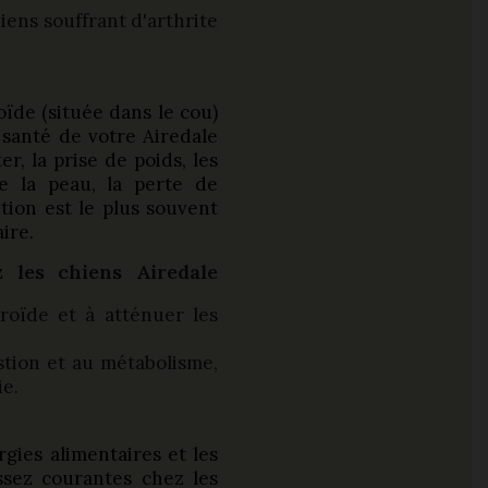
iens souffrant d'arthrite
oïde (située dans le cou)
 santé de votre Airedale
r, la prise de poids, les
de la peau, la perte de
ition est le plus souvent
ire.
 les chiens Airedale
roïde et à atténuer les
stion et au métabolisme,
ie.
ergies alimentaires et les
assez courantes chez les