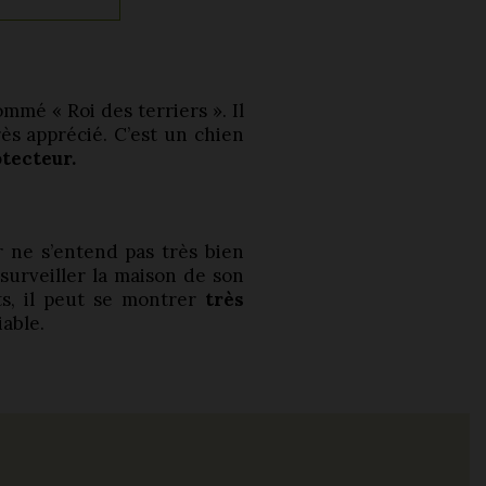
ommé « Roi des terriers ». Il
ès apprécié. C’est un chien
tecteur.
er ne s’entend pas très bien
 surveiller la maison de son
ts, il peut se montrer
très
iable.