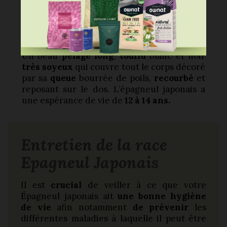
yeux ronds
et ressortis, de couleur
noire
.
Des
oreilles
recouvertes de
poils touffus
,
elles sont
petites
,
tombantes
et en
forme
de V
.
Un beau
pelage long
,
touffu
blanc et noir
très soyeux
qui couvre tout le corps décoré
par sa
queue
bourrée de poils,
recourbé
et
reposant sur le dos. L’épagneul japonais a
une espérance de vie de
12 à 14 ans.
Entretien de la race
Epagneul Japonais
Il est
crucial
de veiller à ce que votre
Épagneul japonais ait
une bonne hygiène
de vie
afin notamment
de prévenir
les
différentes maladies à laquelle il peut être