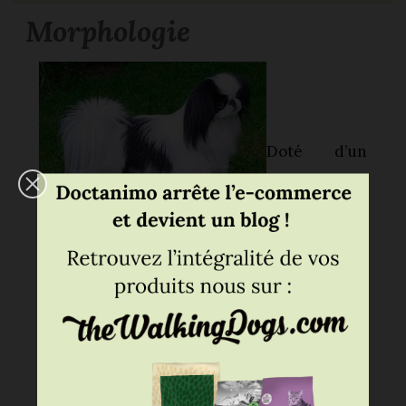
Morphologie
Doté d’un
petit corps
et
court
, environ 30 cm pour
4 kg en moyenne.
Trapu
et
robuste
d’apparence
élégante
. La
poitrine
légèrement
basse
, le
dos droit
.
Sa
tête
est
grosse
et
large
, légèrement
bombée
avec un
museau court
. De
grands