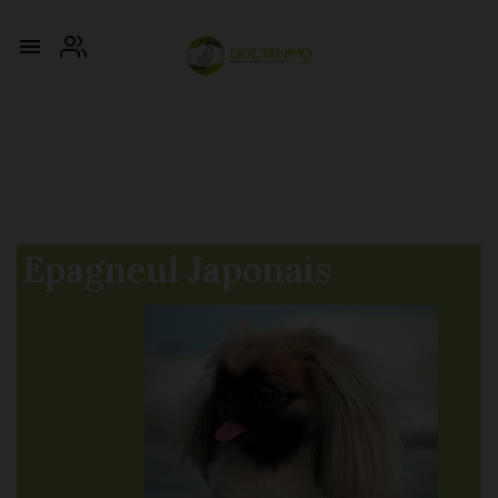

Epagneul Japonais