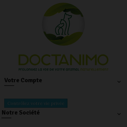
Votre Compte
keyboard_arrow_down
Contrôlez votre vie privée
Notre Société
keyboard_arrow_down