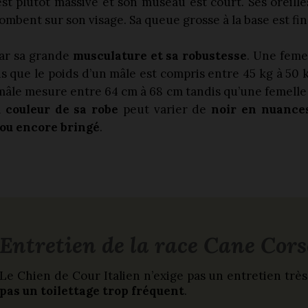
 est plutôt massive et son museau est court. Ses oreill
etombent sur son visage. Sa queue grosse à la base est fi
par sa grande
musculature et sa robustesse
. Une feme
s que le poids d’un mâle est compris entre 45 kg à 50 
un mâle mesure entre 64 cm à 68 cm tandis qu’une femell
a
couleur de sa robe
peut varier de
noir en nuances
ou encore bringé
.
Entretien de la race Cane Cors
Le Chien de Cour Italien n’exige pas un entretien très
pas un toilettage trop fréquent
.