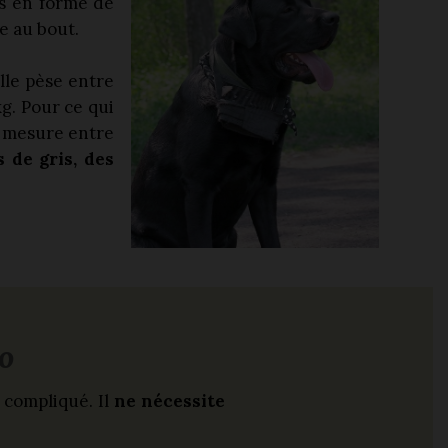
es en forme de
ne au bout.
lle pèse entre
kg. Pour ce qui
e mesure entre
 de gris, des
o
 compliqué. Il
ne nécessite