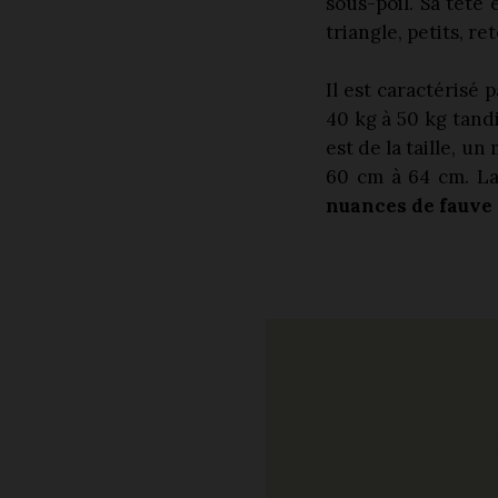
sous-poil. Sa tête
triangle, petits, r
Il est caractérisé 
40 kg à 50 kg tandi
est de la taille, 
60 cm à 64 cm. L
nuances de fauve 