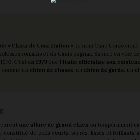
de «
Chien de Cour Italien
», le nom Cane Corso vient d
losses romains et du Canis pugnax. Sa race en voie de 
1970. C’est
en 1979
que
l’Italie officialise son existen
isé comme un
chien de chasse
, un
chien de garde
, un
c
e
rocurent
une allure de grand chien
au tempérament cal
constitué de poils courts, serrés, lisses et brillants 