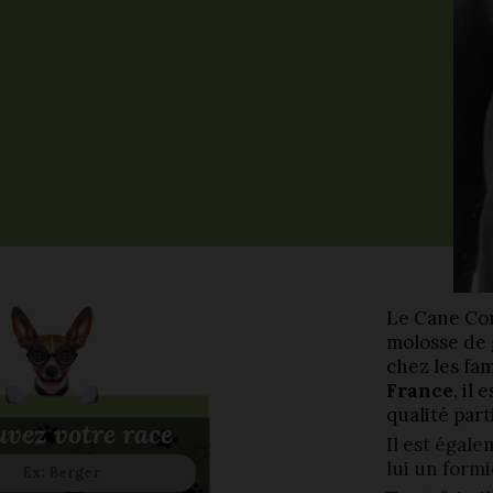
Le Cane Cor
molosse de 
chez les fa
France
, il
qualité part
vez votre race
Il est égal
lui un form