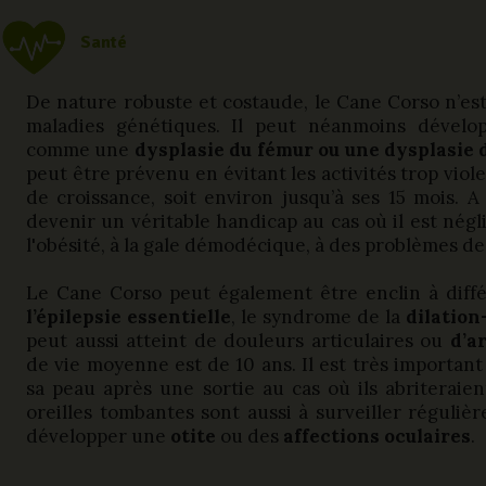
Santé
De nature robuste et costaude, le Cane Corso n’est
maladies génétiques. Il peut néanmoins dévelop
comme une
dysplasie du fémur ou une dysplasie 
peut être prévenu en évitant les activités trop vio
de croissance, soit environ jusqu’à ses 15 mois. A
devenir un véritable handicap au cas où il est négli
l'obésité, à la gale démodécique, à des problèmes des
Le Cane Corso peut également être enclin à dif
l’épilepsie essentielle
, le syndrome de la
dilation
peut aussi atteint de douleurs articulaires ou
d
’a
de vie moyenne est de 10 ans. Il est très important
sa peau après une sortie au cas où ils abriteraien
oreilles tombantes sont aussi à surveiller réguliè
développer une
otite
ou des
affections oculaires
.