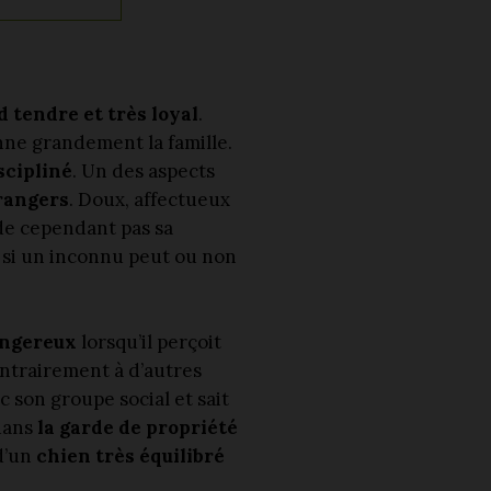
 tendre et très loyal
.
nne grandement la famille.
scipliné
. Un des aspects
rangers
. Doux, affectueux
rde cependant pas sa
 si un inconnu peut ou non
angereux
lorsqu’il perçoit
ontrairement à d’autres
c son groupe social et sait
dans
la garde de propriété
 d’un
chien très équilibré