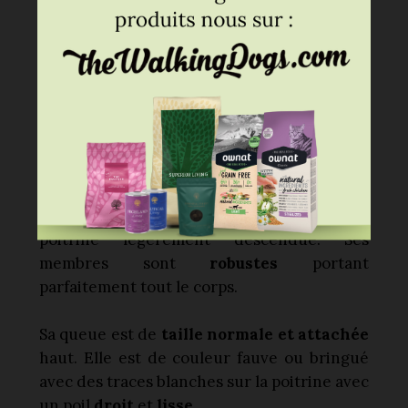
Il s’agit d’un chien de
taille moyenne
, avec
une allure imposante. Il a une ossature
développée et un corps dans l'ensemble
musclé. Son ventre bien relevé et sa
poitrine légèrement descendue. Ses
membres sont
robustes
portant
parfaitement tout le corps.
Sa queue est de
taille normale et attachée
haut. Elle est de couleur fauve ou bringué
avec des traces blanches sur la poitrine avec
un poil
droit
et
lisse
.