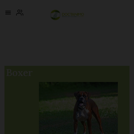

Boxer