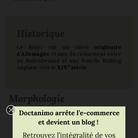
Historique
Le Boxer est un chien
originaire
d’Allemagne
et issu du croisement entre
un Bullenbeisser et une femelle Bulldog
e
Anglaise vers le
XIX
siècle
.
Morphologie